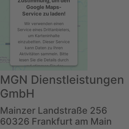
Zustimmung, um den
Google Maps-
Service zu laden!
Wir verwenden einen
Service eines Drittanbieters,
um Karteninhalte
einzubetten. Dieser Service
kann Daten zu Ihren
Aktivitäten sammeln. Bitte
lesen Sie die Details durch
und stimmen Sie der
Nutzung des Service zu, um
MGN Dienstleistungen
diese Karte anzuzeigen.
GmbH
Mehr Informationen
Mainzer Landstraße 256
Akzeptieren
powered by
Usercentrics
60326 Frankfurt am Main
Consent Management