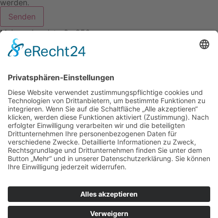
werden.
Senden
Mainzer Landstraße 256
60326 Frankfurt am Main
069-9735 883 7
info@mgn-dienstleistungen.de
© 2024 MGN Dienstleistungen GmbH | Alle Rechte
vorbehalten